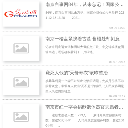
南京白事网84年，从未忘记！国家公祭仪式今早举行
84年，南京白事网从未忘记！国家公祭仪式今早举行 202
1-12-13 13:20 2021...
09-09 11:32
南京一楼盘紧挨着古墓 售楼处却刻意隐瞒
记者来到宏运大道和明城大道的交汇处、中交锦致楼盘围
墙南边，现场确实看到了一片绿地。...
08-07 09:16
赚死人钱的“天价寿衣”该咋整治
殡葬暴利是一个能不时引发公愤的话题，尤其是价格不菲
的骨灰盒，常常令人发出“死不起”的感叹。;人民政协网是
由人民政协报社主...
09-09 03:17
南京市红十字会捐献遗体器官志愿者之友协会
注册志愿者人数： 273人 累计开展志愿服务时
数：超过50万小时 人均开展志愿服务时数：超过150
0小时 ...