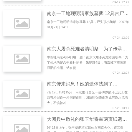
09-19 17:22
南京一工地现明清家族墓葬 12具古尸头顶小陶罐
南京一工地现明清家族墓葬 12具古尸头顶小陶罐 2007年
01月21日 14:35 ...
07-24 12:26
南京大屠杀死难者清明祭：为了传承的纪念
中新社南京4月4日电 题：南京大屠杀死难者清明祭：为
了传承的纪念中新社记者 朱晓颖4日，南京城下着淅淅
沥沥的小雨。站在侵...
07-24 12:27
南京传来消息！她的遗体找到了…
7月19日15时15分，南京雨花台区一位66岁的环卫女工在
西善桥街道一桥洞避雨时，因瞬时强降雨造成河道水流增
大，不慎被冲...
07-28 13:17
大阅兵中敬礼的张玉华将军两页纸遗嘱曝光：丧事从简“十不”
9月16日上午，张玉华老将军遗体在南京火化，遵其遗