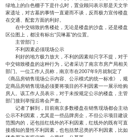
绿地上的白色棚子下是什么时，置业顾问表示那是天文学
家遗址，对古墓的事情一直避而不谈，反而极力宣传楼盘
在交通、配套方面的利好。
在中交锦致的售楼处，无论是楼盘的沙盘，还是楼盘
区位图上，都没有标出“贝琳墓”的位置。
主管部门：
不利因素必须现场公示
利好的地方极力放大，不利的因素却只字不提，对于
中交锦致楼盘的这种行为，记者采访了南京市房产局相关
部门。一位工作人员称，南京市在2007年9月就制定了
《商品房销售现场公示内容、公示模式的统一标准》，规
定商品房销售现场必须要将项目的不利因素一一展示给购
房人。该工作人员表示，对于未按规定公示的楼盘，主管
部门接到举报后将会严查。
记者了解到，目前南京多数楼盘在销售现场都会主动
公示不利因素，尤其是一些品牌房企，不但公示项目建设
范围内的，还包括红线外的不利因素，红线外的既有可直
接感知的显性不利因素，也包括禁忌类的不利因素，比如