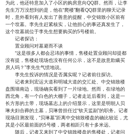
为此，他还特意加入了小区的购房意向QQ群。然而，让李
先生万万没想到的是，他在“爬楼”翻看QQ群里的聊天记录
时，意外看到有人发出了善意的提醒，中交锦致小区前有
一个坟墓。李先生赶紧核实，让他担心的事还真发生了，
这个坟墓就位于李先生想要购买的5号楼前。
记者探访：
置业顾问对墓避而不谈
“这是很多人都会忌讳的事情，售楼处置业顾问却提都
没有提，售楼处现场也没有任何公示，这不是故意欺瞒买
房人吗？”李先生气愤地说。
李先生投诉的情况是否属实呢？记者前往探访。
记者来到宏运大道和明城大道的交汇处、中交锦致楼
盘围墙南边，现场确实看到了一片绿地。然而，在绿地的
西北角，有一个白色的大棚子，记者走近后看到，这是一
长方形的土带，现场墓志上的介绍显示，这里是明朝人贝
琳夫妇合葬的土墓，贝琳曾担任过“钦天监副”的职务。记者
现场目测发现，“贝琳墓”距离中交锦致楼盘的确比较近，尤
其是小区最前面的5号楼，两者相距只有十多米远。
随后，记者又来到了中交锦致楼盘的售楼处，记者问