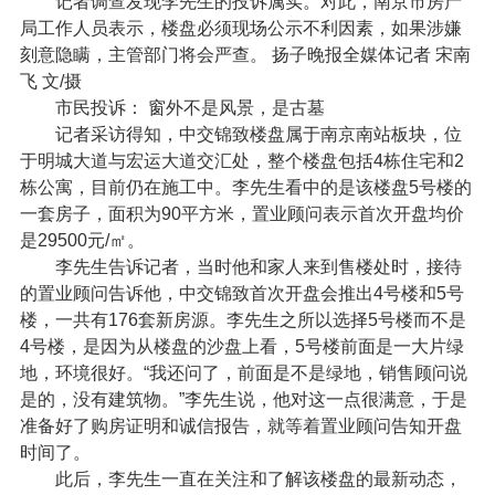
记者调查发现李先生的投诉属实。对此，南京市房产
局工作人员表示，楼盘必须现场公示不利因素，如果涉嫌
刻意隐瞒，主管部门将会严查。 扬子晚报全媒体记者 宋南
飞 文/摄
市民投诉： 窗外不是风景，是古墓
记者采访得知，中交锦致楼盘属于南京南站板块，位
于明城大道与宏运大道交汇处，整个楼盘包括4栋住宅和2
栋公寓，目前仍在施工中。李先生看中的是该楼盘5号楼的
一套房子，面积为90平方米，置业顾问表示首次开盘均价
是29500元/㎡。
李先生告诉记者，当时他和家人来到售楼处时，接待
的置业顾问告诉他，中交锦致首次开盘会推出4号楼和5号
楼，一共有176套新房源。李先生之所以选择5号楼而不是
4号楼，是因为从楼盘的沙盘上看，5号楼前面是一大片绿
地，环境很好。“我还问了，前面是不是绿地，销售顾问说
是的，没有建筑物。”李先生说，他对这一点很满意，于是
准备好了购房证明和诚信报告，就等着置业顾问告知开盘
时间了。
此后，李先生一直在关注和了解该楼盘的最新动态，