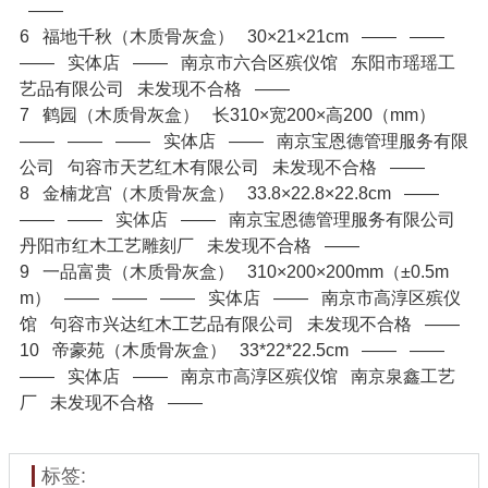
——
6
福地千秋（木质骨灰盒）
30×21×21cm
——
——
——
实体店
——
南京市六合区殡仪馆
东阳市瑶瑶工
艺品有限公司
未发现不合格
——
7
鹤园（木质骨灰盒）
长310×宽200×高200（mm）
——
——
——
实体店
——
南京宝恩德管理服务有限
公司
句容市天艺红木有限公司
未发现不合格
——
8
金楠龙宫（木质骨灰盒）
33.8×22.8×22.8cm
——
——
——
实体店
——
南京宝恩德管理服务有限公司
丹阳市红木工艺雕刻厂
未发现不合格
——
9
一品富贵（木质骨灰盒）
310×200×200mm（±0.5m
m）
——
——
——
实体店
——
南京市高淳区殡仪
馆
句容市兴达红木工艺品有限公司
未发现不合格
——
10
帝豪苑（木质骨灰盒）
33*22*22.5cm
——
——
——
实体店
——
南京市高淳区殡仪馆
南京泉鑫工艺
厂
未发现不合格
——
标签: