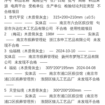
序号
样品名称
规格型号
生产日期
批号
商标
样品来
源
电商平台
受检单位
生产单位
检验结论判定类型
不
合格项目
1
世代平安（木质骨灰盒）
315×200×210mm（±0.5）
——
——
——
实体店
——
南京市六合区殡仪馆
句
容市兴达红木工艺品有限公司
不合格
使用性能项目
2
（梅花）木质骨灰盒
198#
——
——
——
实体店
——
南京市殡葬管理处
浙江东申工艺品有限公司
未发
现不合格
——
3
仙福桃（木质骨灰盒）
—
2024-10-10
——
——
实体店
——
南京市殡葬管理处
扬州市梦翔工艺品有限
公司
未发现不合格
——
4
福佑（木质骨灰盒）
305*200*195mm
2024-04-08
——
——
实体店
——
南京市浦口区殡仪馆（南京市
浦口区殡葬管理所）
淮阴区猫儿工艺品厂
未发现不合格
——
5
天堂仙境（木质骨灰盒）
300*200*200mm
——
——
——
实体店
——
南京市浦口区殡仪馆（南京市
浦口区殡葬管理所）
淮阴区猫儿工艺品厂
未发现不合格