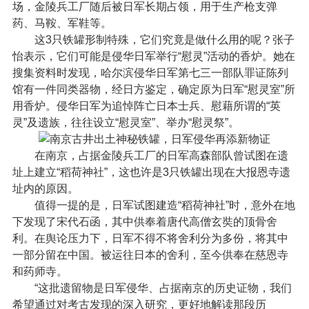
场，金陵兵工厂随后被日军长期占领，用于生产枪支弹
药、马鞍、军鞋等。
这3只铁罐形制特殊，它们究竟是做什么用的呢？张子
怡表示，它们可能是侵华日军举行“慰灵”活动的香炉。她在
搜集资料时发现，哈尔滨侵华日军第七三一部队罪证陈列
馆有一件同类器物，经日方鉴定，确定原为日军“慰灵室”所
用香炉。侵华日军为追悼阵亡日本士兵、慰藉所谓的“英
灵”及遗族，往往设立“慰灵室”、举办“慰灵祭”。
在南京，占据金陵兵工厂的日军高森部队曾试图在遗
址上建立“稻荷神社”，这也许是3只铁罐出现在大报恩寺遗
址内的原因。
值得一提的是，日军试图建造“稻荷神社”时，意外在地
下发现了宋代石函，其中供奉着唐代高僧玄奘的顶骨舍
利。在舆论压力下，日军不得不将舍利分为多份，将其中
一部分留在中国。被运往日本的舍利，至今供奉在慈恩寺
和药师寺。
“这批遗留物是日军侵华、占据南京的历史证物，我们
希望通过对考古发现的深入研究，更好地解读那段历