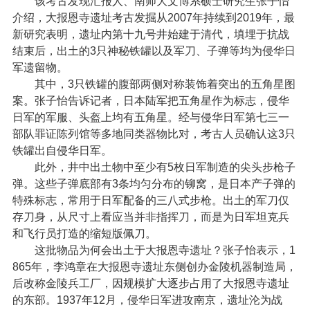
该考古发现汇报人、南师大文博系硕士研究生张子怡
介绍，大报恩寺遗址考古发掘从2007年持续到2019年，最
新研究表明，遗址内第十九号井始建于清代，填埋于抗战
结束后，出土的3只神秘铁罐以及军刀、子弹等均为侵华日
军遗留物。
其中，3只铁罐的腹部两侧对称装饰着突出的五角星图
案。张子怡告诉记者，日本陆军把五角星作为标志，侵华
日军的军服、头盔上均有五角星。经与侵华日军第七三一
部队罪证陈列馆等多地同类器物比对，考古人员确认这3只
铁罐出自侵华日军。
此外，井中出土物中至少有5枚日军制造的尖头步枪子
弹。这些子弹底部有3条均匀分布的铆窝，是日本产子弹的
特殊标志，常用于日军配备的三八式步枪。出土的军刀仅
存刀身，从尺寸上看应当并非指挥刀，而是为日军坦克兵
和飞行员打造的缩短版佩刀。
这批物品为何会出土于大报恩寺遗址？张子怡表示，1
865年，李鸿章在大报恩寺遗址东侧创办金陵机器制造局，
后改称金陵兵工厂，因规模扩大逐步占用了大报恩寺遗址
的东部。1937年12月，侵华日军进攻南京，遗址沦为战