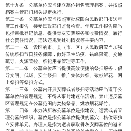
第十九条
公墓单位应当建立墓位销售管理档案，并按照
档案主管部门相关规定执行。
第二十条
公墓单位应当按照审批权限向民政部门报送年
度工作报告，接受民政部门监督检查。年度工作报告应当
包括审批登记信息、提供骨灰安葬服务和收费情况、履行
社会责任情况、违法违规受处罚情况等主要内容。
第二十一条
设区的市、县（市、区）人民政府应当加强
传统祭扫节日服务保障，做好卫生防疫、错峰限流、交通
疏导、火源管控、祭祀用品管理等工作。
第二十二条
公墓单位应当提供高效便捷的祭扫服务，倡
导文明、低碳、安全祭扫，推广集体共祭、敬献鲜花、网
上祭扫等祭扫方式。
第二十三条
公墓内开展安葬或者祭扫等活动应当遵守公
墓单位的管理规定，不得从事封建迷信活动。禁止违反墓
区管理规定在公墓范围内焚烧祭品、燃放烟花爆竹。
第二十四条
本办法所称公墓单位是指建设、运营或者管
理公墓的组织。墓位是指公墓单位提供的墓穴、格位等独
立安葬单元。办理人是指为逝者获取骨灰安葬墓位的逝者