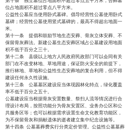
第十条
独立墓位占地面积不超过零点五平方米，合葬墓
位占地面积不超过零点八平方米。
公益性公墓应当使用卧式墓碑。倡导经营性公墓使用卧式
墓碑；经营性公墓使用竖式墓碑的，最高不得超出地面一
米。
第十一条
提倡和鼓励节地生态安葬、骨灰立体安葬、不
保留骨灰葬法。新建公墓生态安葬区域占公墓建设用地面
积不低于百分之三十。
第十二条
县级以上地方人民政府民政部门可以会同有关
部门在不改变林地、草地用途，保证防火安全的前提下，
推行林地、草地和公益性生态安葬地的复合利用，但不得
建设任何永久性设施。
第十三条
公墓墓区建设应当体现园林化特点，绿化覆盖
率不低于百分之五十。
公墓建设应当根据骨灰安置数量、祭扫人流等情况进行合
理设计布局，按照功能分为骨灰安置区、业务办公区和公
共服务区等；也可以根据需求设置生命文化教育功能区，
为不保留骨灰和捐献遗体的逝者建立集中纪念设施等。
第十四条
公墓墓葬费实行分类定价管理。公益性公墓墓葬