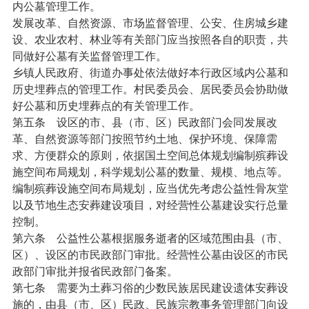
内公墓管理工作。
发展改革、自然资源、市场监督管理、公安、住房城乡建
设、农业农村、林业等有关部门应当按照各自的职责，共
同做好公墓有关监督管理工作。
乡镇人民政府、街道办事处依法做好本行政区域内公墓和
历史埋葬点的管理工作。村民委员会、居民委员会协助做
好公墓和历史埋葬点的有关管理工作。
第五条
设区的市、县（市、区）民政部门会同发展改
革、自然资源等部门按照节约土地、保护环境、保障需
求、方便群众的原则，依据国土空间总体规划编制殡葬设
施空间布局规划，科学规划公墓的数量、规模、地点等。
编制殡葬设施空间布局规划，应当优先考虑公益性骨灰堂
以及节地生态安葬建设项目，对经营性公墓建设实行总量
控制。
第六条
公益性公墓根据服务逝者的区域范围由县（市、
区）、设区的市民政部门审批。经营性公墓由设区的市民
政部门审批并报省民政部门备案。
第七条
需要为土葬习俗的少数民族居民建设遗体安葬设
施的，由县（市、区）民政、民族宗教事务管理部门向设