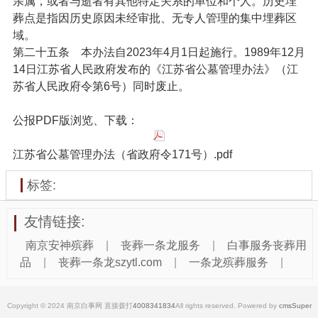
亲属，或者与逝者有其他特定关系的单位和个人。历史埋
葬点是指因历史原因未经审批、无专人管理的集中埋葬区
域。
第二十五条
本办法自2023年4月1日起施行。1989年12月
14日江苏省人民政府发布的《江苏省公墓管理办法》（江
苏省人民政府令第6号）同时废止。
公报PDF版浏览、下载：
江苏省公墓管理办法（省政府令171号）.pdf
标签:
友情链接:
南京安神殡葬
|
丧葬一条龙服务
|
白事服务丧葬用
品
|
丧葬一条龙szytl.com
|
一条龙殡葬服务
|
Copyright © 2024 南京白事网 直接拨打
4008341834
All rights reserved. Powered by
cmsSuper