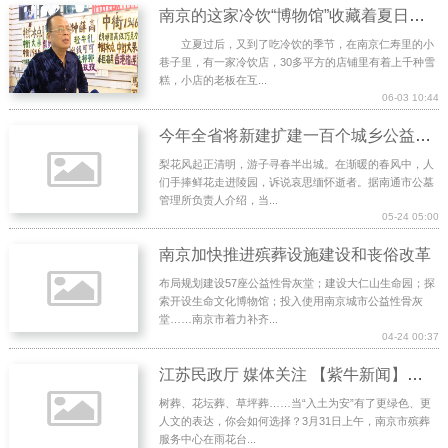
南京的这家冷饮“博物馆”收藏着夏日旧时光
立夏过后，又到了吃冷饮的季节，在南京仁寿里的小
巷子里，有一家冷饮店，30多平方的店铺里有着上千种雪
糕，小店的老板在互...
06-03 10:44
今年全省将新建扩建一百个城乡公益性骨灰安放（葬）设施
梨花风起正清明，游子寻春半出城。在渐暖的春风中，人
们手捧鲜花走进陵园，诉说哀思缅怀逝者。据南通市公墓
管理所负责人介绍，当...
05-24 05:00
南京加快推进殡葬设施建设和丧俗改革
布局规划建设57座公益性骨灰堂；建设大仁山生命园；探
索开设生命文化博物馆；投入使用南京城市公益性骨灰
堂……南京市着力补齐...
04-24 00:37
江苏民政厅 媒体关注 【紫牛新闻】南京市举办2026年生态葬集体公祭仪式
树葬、花坛葬、草坪葬……当“入土为安”有了更绿色、更
人文的表达，你会如何选择？3月31日上午，南京市殡葬
服务中心在雨花台...