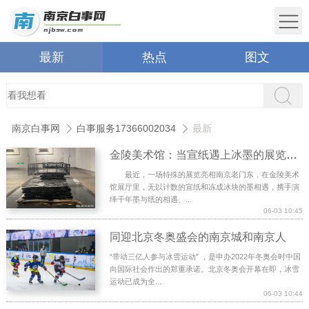
最新
热点
图文
南京白事网
白事服务17366002034
最新
金陵美术馆：当宣纸遇上冰墨的展览您见过吗？
最近，一场特殊的展览亮相南京老门东，在金陵美术
馆展厅里，无以计数的宣纸和冻成冰块的墨相遇，携手演
绎千年墨与纸的相遇、...
06-03 10:45
同迎北京冬奥盛会的南京城和南京人
“带动三亿人参与冰雪运动” ，是申办2022年冬奥会时中国
向国际社会作出的郑重承诺。北京冬奥会开幕在即，冰雪
运动已成为全...
06-03 10:44