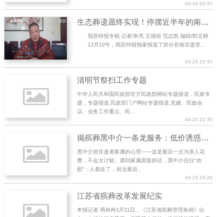
04-24 00:37
生态葬遗愿终实现！停摆近半年的南京个人江葬业务恢复
我苏特报专稿 记者/朱亮 王德俭 范志凯 编辑/郭文静
12月10号，我苏特报独家报道了部分在南京逝世...
04-23 23:37
清明节祭扫工作专题
中华人民共和国民政部官方民政部网站专题报道，民政专
题，专题报道,民政部门户网站专题报道,党建、民政会
议、业务工作重点、民...
04-23 21:35
揭殡葬黑中介一条龙服务：低价诱惑设陷阱，拉拢护工给提成
黑中介抓住逝者家属的心理——这是最后一次为亲人花
费，不会太计较。遇到家属质疑的话，黑中介往往“劝
慰”：人都走了，就当最后...
04-23 20:20
江苏省殡葬改革发展纪实
本报记者 周冉冉3月31日，《江苏省殡葬管理条例》出