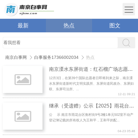
最新
热点
图文
南京白事网
白事服务17366002034
热点
南京溧水东屏街道：红石榴广场志愿微光点燃社区精彩
12月3日，在第39个国际志愿者日即将到来之际，南京溧
水东屏街道新时代文明实践所、东屏街道民政办、东屏妇
联、东屏司法所、...
12-11 09:21
继承（受遗赠）公示【2025】雨花台区33号
公 示 南京市雨花台区衡村街9号2幢1单元502室不动产
登记簿记载的所有权人为王和平，王和平的配...
04-23 05:46