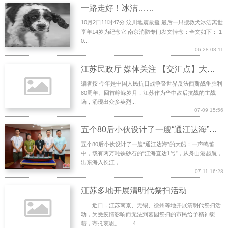
一路走好！冰洁……
10月2日11时47分 汶川地震救援 最后一只搜救犬冰洁离世
享年14岁为纪念它 南京消防专门发文悼念：全文如下： 1
0...
06-28 08:11
江苏民政厅 媒体关注 【交汇点】大地英名①｜南京江宁“思陶亭”“家齐路”藏着怎样的英烈故事
编者按 今年是中国人民抗日战争暨世界反法西斯战争胜利
80周年。回首峥嵘岁月，江苏作为华中敌后抗战的主战
场，涌现出众多英烈...
07-09 15:56
五个80后小伙设计了一艘“通江达海”的大船
五个80后小伙设计了一艘“通江达海”的大船：一声鸣笛
中，载有两万吨铁砂石的“江海直达1号”，从舟山港起航，
出东海入长江，...
07-11 16:28
江苏多地开展清明代祭扫活动
近日，江苏南京、无锡、徐州等地开展清明代祭扫活
动，为受疫情影响而无法到墓园祭扫的市民给予精神慰
藉，寄托哀思。 4...