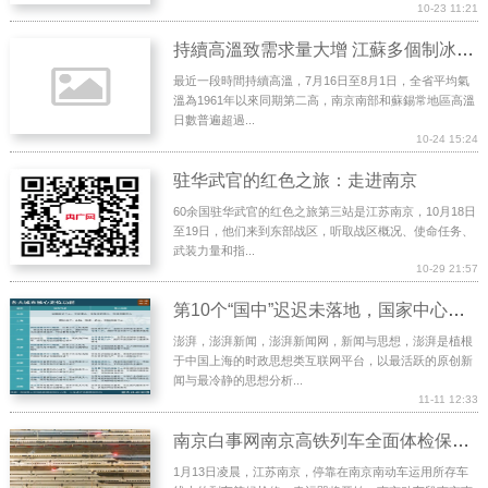
10-23 11:21
持續高溫致需求量大增 江蘇多個制冰廠24小時生產
最近一段時間持續高溫，7月16日至8月1日，全省平均氣
溫為1961年以來同期第二高，南京南部和蘇錫常地區高溫
日數普遍超過...
10-24 15:24
驻华武官的红色之旅：走进南京
60余国驻华武官的红色之旅第三站是江苏南京，10月18日
至19日，他们来到东部战区，听取战区概况、使命任务、
武装力量和指...
10-29 21:57
第10个“国中”迟迟未落地，国家中心城市扩容就此搁浅？
澎湃，澎湃新闻，澎湃新闻网，新闻与思想，澎湃是植根
于中国上海的时政思想类互联网平台，以最活跃的原创新
闻与最冷静的思想分析...
11-11 12:33
南京白事网南京高铁列车全面体检保畅通 迎接春运安全行
1月13日凌晨，江苏南京，停靠在南京南动车运用所存车